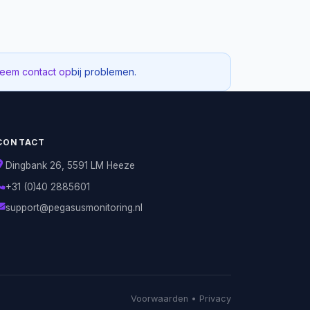
eem contact op
bij problemen.
CONTACT
Dingbank 26, 5591 LM Heeze
+31 (0)40 2885601
support@pegasusmonitoring.nl
Voorwaarden
•
Privacy