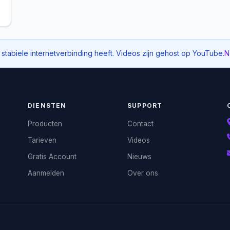
 stabiele internetverbinding heeft. Videos zijn gehost op YouTube.
N
DIENSTEN
SUPPORT
Producten
Contact
Tarieven
Videos
Gratis Account
Nieuws
Aanmelden
Over ons