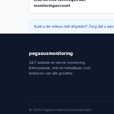
monitoringaccount
Kunt u de videos niet afspelen? Zorg dat u een
pegasusmonitoring
.
24/7 website en server monitoring.
Betrouwbaar, snel en betaalbaar voor
bedrijven van alle groottes.
© 2024 Pegasus Internet Developments